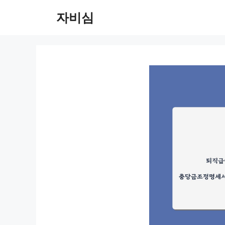
컨
자비심
텐
츠
로
건
너
뛰
기