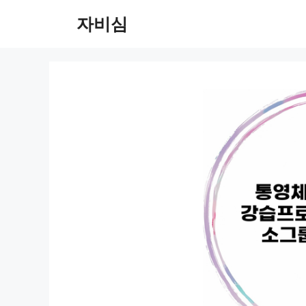
컨
자비심
텐
츠
로
건
너
뛰
기