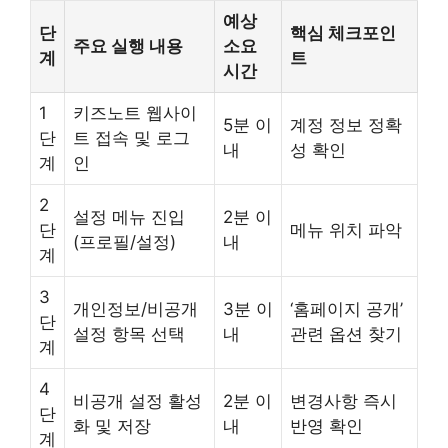
예상
단
핵심 체크포인
주요 실행 내용
소요
계
트
시간
1
키즈노트 웹사이
5분 이
계정 정보 정확
단
트 접속 및 로그
내
성 확인
계
인
2
설정 메뉴 진입
2분 이
단
메뉴 위치 파악
(프로필/설정)
내
계
3
개인정보/비공개
3분 이
‘홈페이지 공개’
단
설정 항목 선택
내
관련 옵션 찾기
계
4
비공개 설정 활성
2분 이
변경사항 즉시
단
화 및 저장
내
반영 확인
계