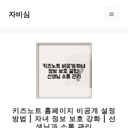
컨
텐
자비심
메
츠
로
뉴
건
너
뛰
기
키즈노트 홈페이지 비공개 설정
방법 | 자녀 정보 보호 강화 | 선
생님과 소통 관리