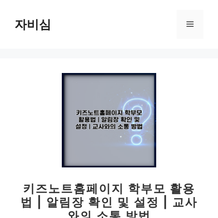
컨
텐
자비심
메
츠
로
뉴
건
너
뛰
기
키즈노트홈페이지 학부모 활용
법 | 알림장 확인 및 설정 | 교사
와의 소통 방법