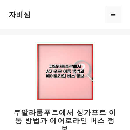
컨
텐
자비심
메
츠
로
뉴
건
너
뛰
기
쿠알라룸푸르에서 싱가포르 이
동 방법과 에어로라인 버스 정
보