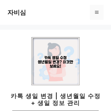
컨
텐
자비심
메
츠
로
뉴
건
너
뛰
기
카톡 생일 변경 | 생년월일 수정
+ 생일 정보 관리