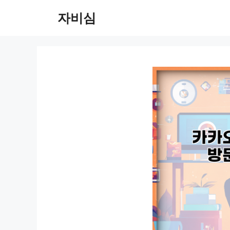
컨
자비심
텐
츠
로
건
너
뛰
기