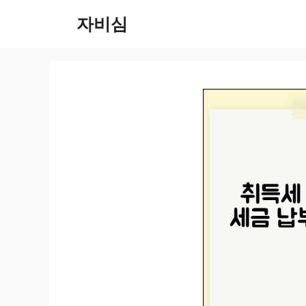
컨
자비심
텐
츠
로
건
너
뛰
기