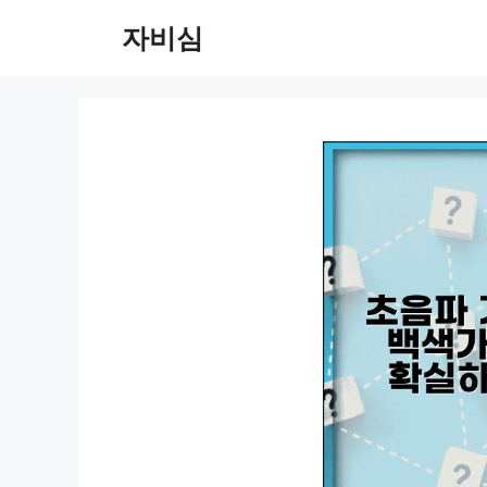
컨
자비심
텐
츠
로
건
너
뛰
기