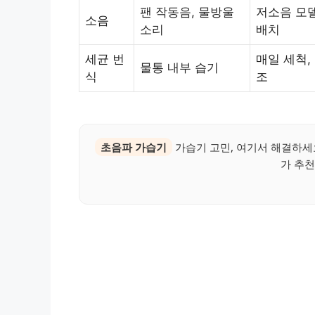
팬 작동음, 물방울
저소음 모델
소음
소리
배치
세균 번
매일 세척,
물통 내부 습기
식
조
초음파 가습기
가습기 고민, 여기서 해결하세요
가 추천