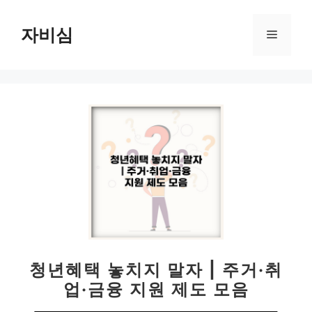
컨
텐
자비심
메
츠
로
뉴
건
너
뛰
기
청년혜택 놓치지 말자 | 주거·취
업·금융 지원 제도 모음