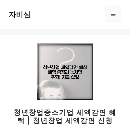
컨
텐
자비심
메
츠
로
뉴
건
너
뛰
기
청년창업중소기업 세액감면 혜
택 | 청년창업 세액감면 신청