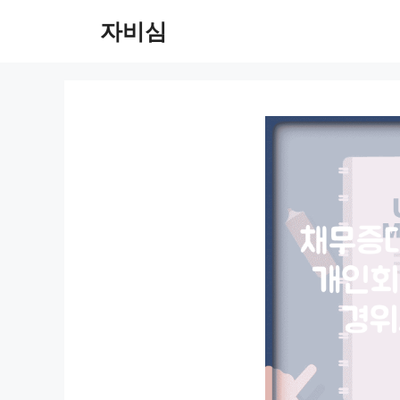
컨
자비심
텐
츠
로
건
너
뛰
기