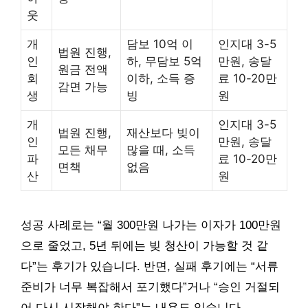
웃
개
담보 10억 이
인지대 3-5
법원 진행,
인
하, 무담보 5억
만원, 송달
원금 전액
회
이하, 소득 증
료 10-20만
감면 가능
생
빙
원
개
인지대 3-5
법원 진행,
재산보다 빚이
인
만원, 송달
모든 채무
많을 때, 소득
파
료 10-20만
면책
없음
산
원
성공 사례로는 “월 300만원 나가는 이자가 100만원
으로 줄었고, 5년 뒤에는 빚 청산이 가능할 것 같
다”는 후기가 있습니다. 반면, 실패 후기에는 “서류
준비가 너무 복잡해서 포기했다”거나 “승인 거절되
어 다시 시작해야 한다”는 내용도 있습니다.