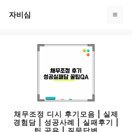
컨
텐
자비심
메
츠
로
뉴
건
너
뛰
기
채무조정 디시 후기모음 | 실제
경험담 | 성공사례 | 실패후기 |
팁 공유 | 질문답변