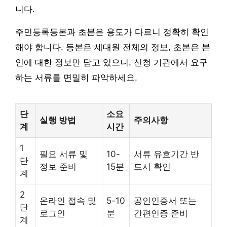
니다.
주민등록등본과 초본은 용도가 다르니 정확히 확인
해야 합니다. 등본은 세대원 전체의 정보, 초본은 본
인에 대한 정보만 담고 있으니, 신청 기관에서 요구
하는 서류를 면밀히 파악하세요.
단
소요
실행 방법
주의사항
계
시간
1
필요 서류 및
10-
서류 유효기간 반
단
정보 준비
15분
드시 확인
계
2
온라인 접속 및
5-10
공인인증서 또는
단
로그인
분
간편인증 준비
계