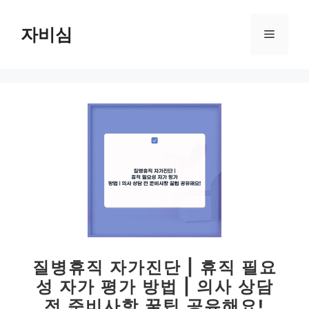
컨
텐
자비심
메
츠
로
뉴
건
너
뛰
기
질병휴직 자가진단 | 휴직 필요
성 자가 평가 방법 | 의사 상담
전 준비사항 꿀팁 공유해요!