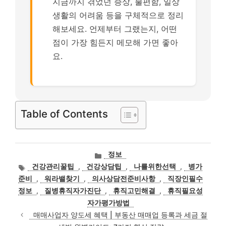
지금까지 겪었던 증상, 불편함, 일상
생활의 어려움 등을 구체적으로 정리
해보세요. 언제부터 그랬는지, 어떤
점이 가장 힘든지 메모해 가면 좋아
요.
Table of Contents
카
정보
테
태
건강관리꿀팁
,
건강상담팁
,
나를위한선택
,
병가
고
그
준비
,
워라밸찾기
,
의사상담전준비사항
,
직장인필수
리
정보
,
질병휴직자가진단
,
휴직고민해결
,
휴직필요성
자가평가방법
매매사업자 양도세 혜택 | 부동산 매매업 등록과 세금 절