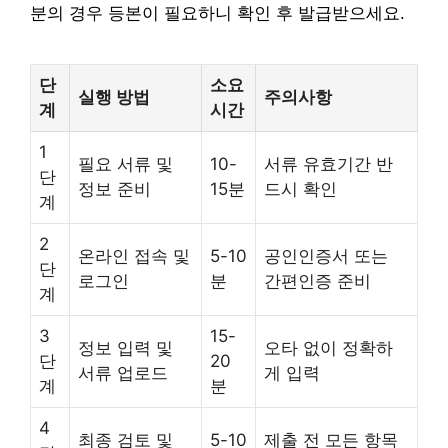
분의 경우 등본이 필요하니 확인 후 발급받으세요.
단
소요
실행 방법
주의사항
계
시간
1
필요 서류 및
10-
서류 유효기간 반
단
정보 준비
15분
드시 확인
계
2
온라인 접속 및
5-10
공인인증서 또는
단
로그인
분
간편인증 준비
계
3
15-
정보 입력 및
오타 없이 정확하
단
20
서류 업로드
게 입력
계
분
4
최종 검토 및
5-10
제출 전 모든 항목