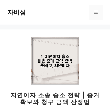
컨
텐
자비심
메
츠
로
뉴
건
너
뛰
기
지연이자 소송 승소 전략 | 증거
확보와 청구 금액 산정법