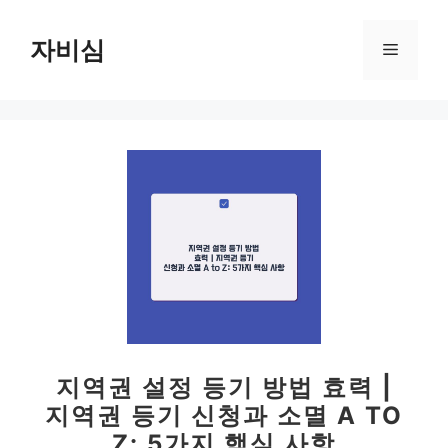
컨
텐
자비심
메
츠
로
뉴
건
너
뛰
기
지역권 설정 등기 방법 효력 |
지역권 등기 신청과 소멸 A TO
Z: 5가지 핵심 사항