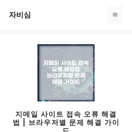
컨
텐
자비심
메
츠
로
뉴
건
너
뛰
기
지메일 사이트 접속 오류 해결
법 | 브라우저별 문제 해결 가이
드