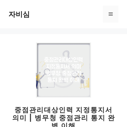
컨
텐
자비심
메
츠
로
뉴
건
너
뛰
기
중점관리대상인력 지정통지서
의미 | 병무청 중점관리 통지 완
벽 이해