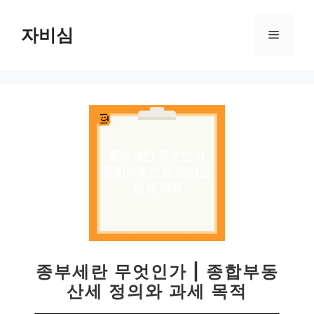
컨
텐
자비심
메
츠
로
뉴
건
너
뛰
기
종부세란 무엇인가 | 종합부동
산세 정의와 과세 목적