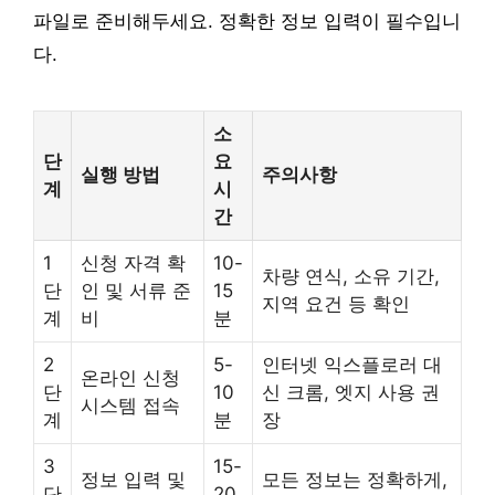
파일로 준비해두세요. 정확한 정보 입력이 필수입니
다.
소
단
요
실행 방법
주의사항
계
시
간
1
신청 자격 확
10-
차량 연식, 소유 기간,
단
인 및 서류 준
15
지역 요건 등 확인
계
비
분
2
5-
인터넷 익스플로러 대
온라인 신청
단
10
신 크롬, 엣지 사용 권
시스템 접속
계
분
장
3
15-
정보 입력 및
모든 정보는 정확하게,
단
20