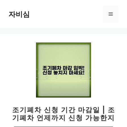
컨
텐
자비심
메
츠
로
뉴
건
너
뛰
기
조기폐차 신청 기간 마감일 | 조
기폐차 언제까지 신청 가능한지