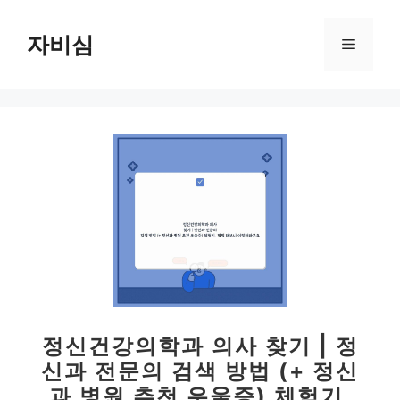
컨
텐
자비심
메
츠
로
뉴
건
너
뛰
기
정신건강의학과 의사 찾기 | 정
신과 전문의 검색 방법 (+ 정신
과 병원 추천 우울증) 체험기,