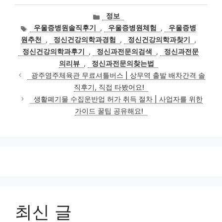
카
정보
테
태
우울증병원솔직후기
,
우울증병원체험
,
우울증병
고
그
원추천
,
정신건강의학과경험
,
정신건강의학과찾기
,
리
정신건강의학과후기
,
정신과전문의검색
,
정신과전문
의리뷰
,
정신과전문의찾는법
광주염주체육관 무료셔틀버스 | 상무역 출발 배차간격 솔
직후기, 직접 타봤어요!
생활폐기물 수집운반업 허가 취득 절차 | 사업자를 위한
가이드 꿀팁 공유해요!
최신 글