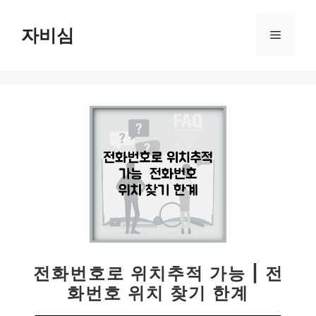
컨
텐
자비심
메
츠
로
뉴
건
너
뛰
기
전화번호로 위치추적 가능 | 전
화번호 위치 찾기 한계