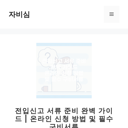
컨
텐
자비심
메
츠
로
뉴
건
너
뛰
기
전입신고 서류 준비 완벽 가이
드 | 온라인 신청 방법 및 필수
구비서류