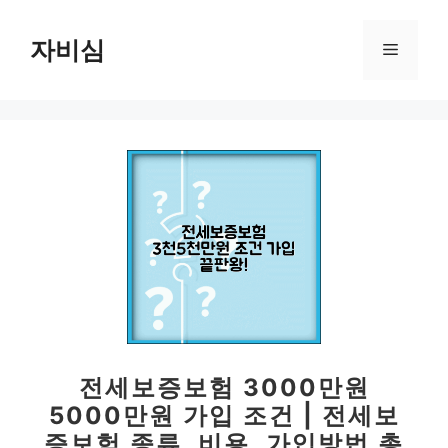
컨
텐
자비심
메
츠
로
뉴
건
너
뛰
기
전세보증보험 3000만원
5000만원 가입 조건 | 전세보
증보험 종류, 비용, 가입방법 총