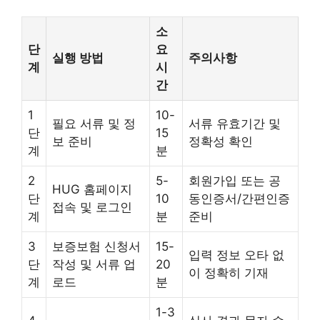
소
단
요
실행 방법
주의사항
계
시
간
1
10-
필요 서류 및 정
서류 유효기간 및
단
15
보 준비
정확성 확인
계
분
2
5-
회원가입 또는 공
HUG 홈페이지
단
10
동인증서/간편인증
접속 및 로그인
계
분
준비
3
보증보험 신청서
15-
입력 정보 오타 없
단
작성 및 서류 업
20
이 정확히 기재
계
로드
분
1-3