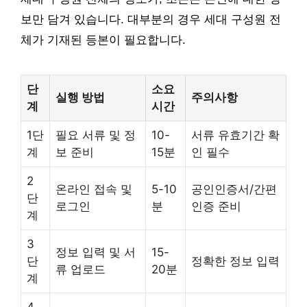
보만 담겨 있습니다. 대부분의 경우 세대 구성원 전
체가 기재된 등본이 필요합니다.
단
소요
실행 방법
주의사항
계
시간
1단
필요 서류 및 정
10-
서류 유효기간 확
계
보 준비
15분
인 필수
2
온라인 접속 및
5-10
공인인증서/간편
단
로그인
분
인증 준비
계
3
정보 입력 및 서
15-
단
정확한 정보 입력
류 업로드
20분
계
4