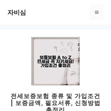
컨
텐
자비심
메
츠
로
뉴
건
너
뛰
기
전세보증보험 종류 및 가입조건
| 보증금액, 필요서류, 신청방법
총정리