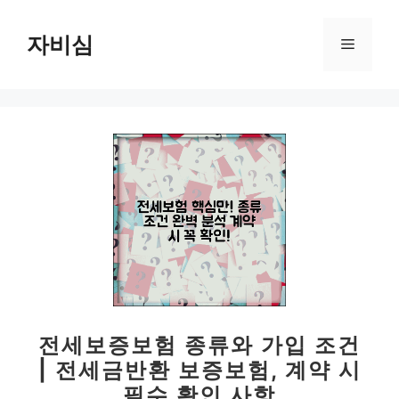
컨
텐
자비심
메
츠
로
뉴
건
너
뛰
기
전세보증보험 종류와 가입 조건
| 전세금반환 보증보험, 계약 시
필수 확인 사항