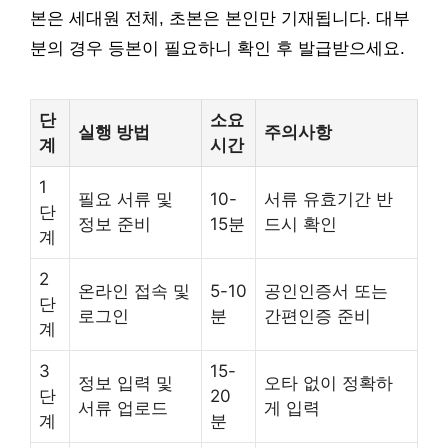
본은 세대원 전체, 초본은 본인만 기재됩니다. 대부
분의 경우 등본이 필요하니 확인 후 발급받으세요.
단
소요
실행 방법
주의사항
계
시간
1
필요 서류 및
10-
서류 유효기간 반
단
정보 준비
15분
드시 확인
계
2
온라인 접속 및
5-10
공인인증서 또는
단
로그인
분
간편인증 준비
계
3
15-
정보 입력 및
오타 없이 정확하
단
20
서류 업로드
게 입력
계
분