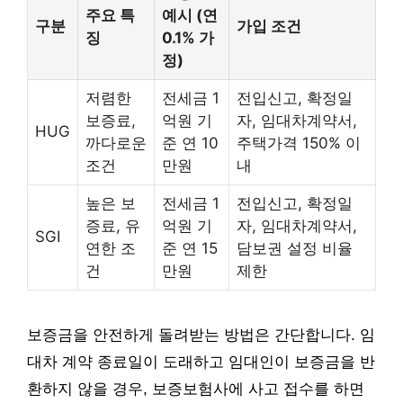
주요 특
예시 (연
구분
가입 조건
징
0.1% 가
정)
저렴한
전세금 1
전입신고, 확정일
보증료,
억원 기
자, 임대차계약서,
HUG
까다로운
준 연 10
주택가격 150% 이
조건
만원
내
높은 보
전세금 1
전입신고, 확정일
증료, 유
억원 기
자, 임대차계약서,
SGI
연한 조
준 연 15
담보권 설정 비율
건
만원
제한
보증금을 안전하게 돌려받는 방법은 간단합니다. 임
대차 계약 종료일이 도래하고 임대인이 보증금을 반
환하지 않을 경우, 보증보험사에 사고 접수를 하면