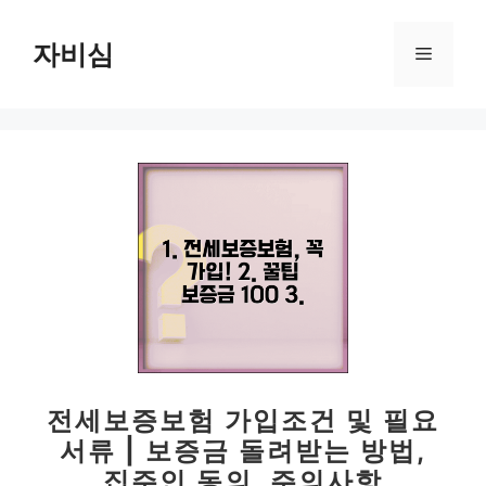
컨
텐
자비심
메
츠
로
뉴
건
너
뛰
기
전세보증보험 가입조건 및 필요
서류 | 보증금 돌려받는 방법,
집주인 동의, 주의사항