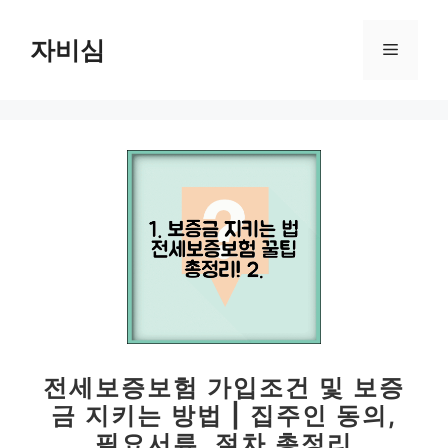
컨
텐
자비심
메
츠
로
뉴
건
너
뛰
기
전세보증보험 가입조건 및 보증
금 지키는 방법 | 집주인 동의,
필요서류, 절차 총정리