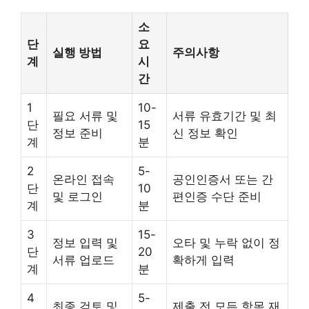
소
단
요
실행 방법
주의사항
계
시
간
1
10-
필요 서류 및
서류 유효기간 및 최
단
15
정보 준비
신 정보 확인
계
분
2
5-
온라인 접속
공인인증서 또는 간
단
10
및 로그인
편인증 수단 준비
계
분
3
15-
정보 입력 및
오타 및 누락 없이 정
단
20
서류 업로드
확하게 입력
계
분
4
5-
최종 검토 및
제출 전 모든 항목 재