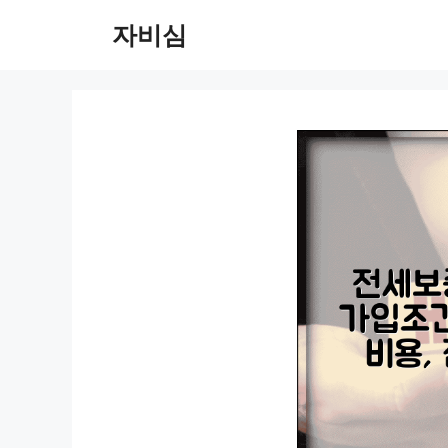
컨
자비심
텐
츠
로
건
너
뛰
기