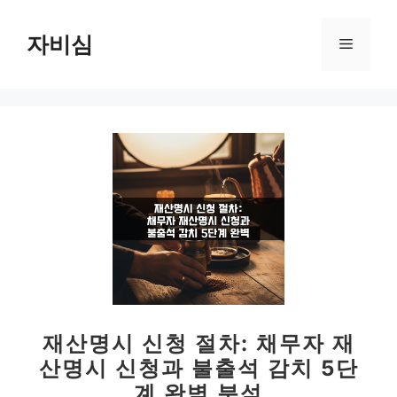
컨
텐
자비심
메
츠
로
뉴
건
너
뛰
기
재산명시 신청 절차: 채무자 재
산명시 신청과 불출석 감치 5단
계 완벽 분석