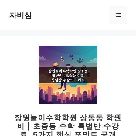
컨
텐
자비심
메
츠
로
뉴
건
너
뛰
기
장원놀이수학학원 상동동 학원
비 | 초중등 수학 특별반 수강
료, 5가지 핵심 포인트 공개