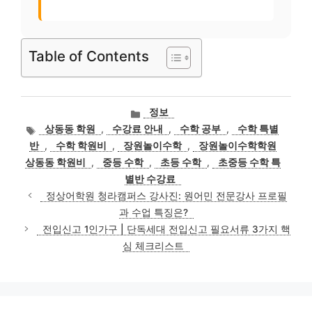
Table of Contents
카
정보
테
태
상동동 학원
,
수강료 안내
,
수학 공부
,
수학 특별
고
그
반
,
수학 학원비
,
장원놀이수학
,
장원놀이수학학원
리
상동동 학원비
,
중등 수학
,
초등 수학
,
초중등 수학 특
별반 수강료
정상어학원 청라캠퍼스 강사진: 원어민 전문강사 프로필
과 수업 특징은?
전입신고 1인가구 | 단독세대 전입신고 필요서류 3가지 핵
심 체크리스트