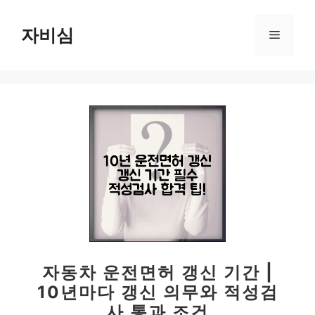
컨
텐
자비심
메
츠
로
뉴
건
너
뛰
기
자동차 운전면허 갱신 기간 |
10년마다 갱신 의무와 적성검
사 통과 조건