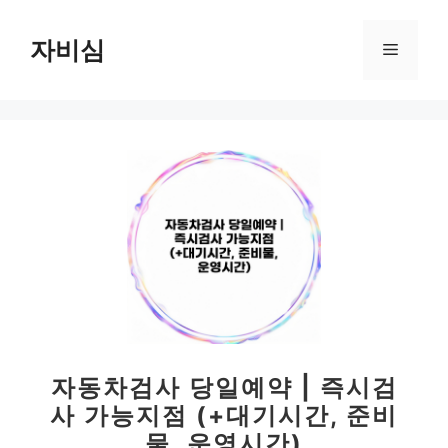
컨
텐
자비심
메
츠
로
뉴
건
너
뛰
기
자동차검사 당일예약 | 즉시검
사 가능지점 (+대기시간, 준비
물, 운영시간)