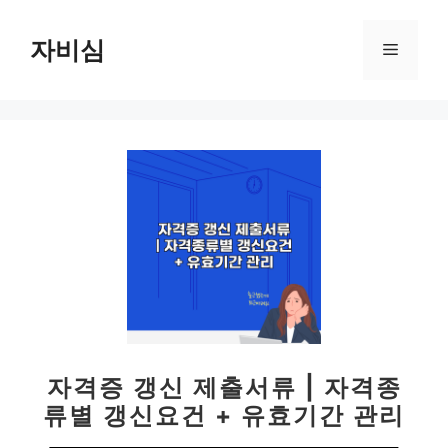
컨
텐
자비심
메
츠
로
뉴
건
너
뛰
기
자격증 갱신 제출서류 | 자격종
류별 갱신요건 + 유효기간 관리