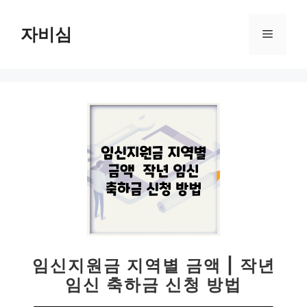
컨
텐
자비심
메
츠
로
뉴
건
너
뛰
기
임신지원금 지역별 금액 | 작년
임신 축하금 신청 방법