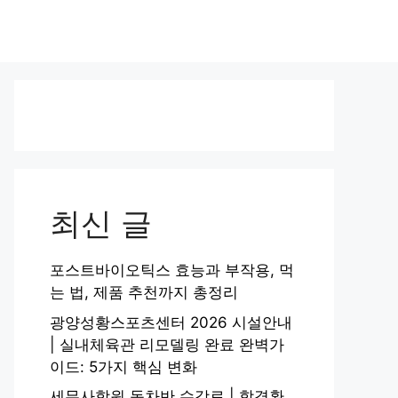
최신 글
포스트바이오틱스 효능과 부작용, 먹
는 법, 제품 추천까지 총정리
광양성황스포츠센터 2026 시설안내
| 실내체육관 리모델링 완료 완벽가
이드: 5가지 핵심 변화
세무사학원 동차반 수강료 | 합격환