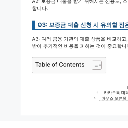
A2: 보증금 대출을 받기 위해서는 신용도, 
합니다.
Q3: 보증금 대출 신청 시 유의할 
A3: 여러 금융 기관의 대출 상품을 비교하고
받아 추가적인 비용을 피하는 것이 중요합니
Table of Contents
카카오톡 대화
마우스 오른쪽 