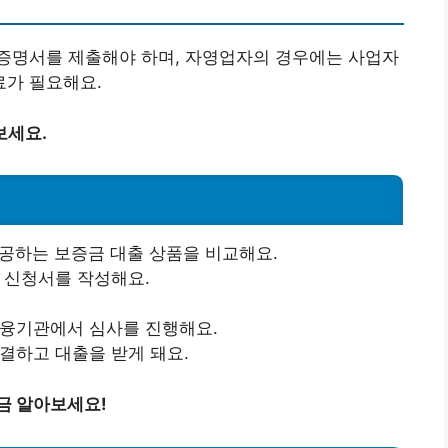
증명서를 제출해야 하며, 자영업자의 경우에는 사업자
가 필요해요.
보세요.
제공하는 보증금 대출 상품을 비교해요.
후 신청서를 작성해요.
금융기관에서 심사를 진행해요.
체결하고 대출을 받게 돼요.
금 알아보세요!