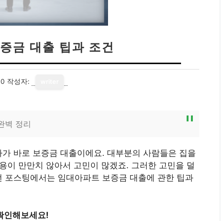
증금 대출 팁과 조건
10
작성자:
writer
완벽 정리
나가 바로 보증금 대출이에요. 대부분의 사람들은 집을
비용이 만만치 않아서 고민이 많겠죠. 그러한 고민을 덜
번 포스팅에서는 임대아파트 보증금 대출에 관한 팁과
확인해보세요!