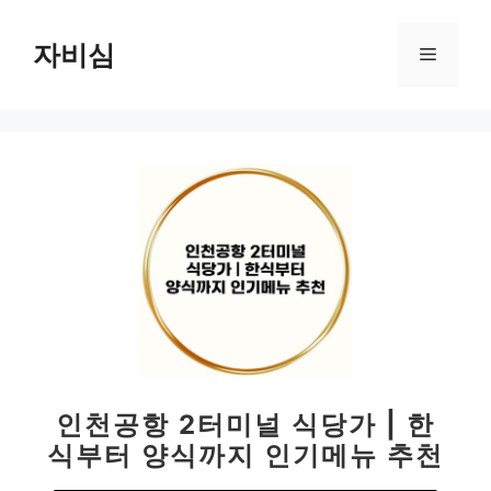
컨
텐
자비심
메
츠
로
뉴
건
너
뛰
기
인천공항 2터미널 식당가 | 한
식부터 양식까지 인기메뉴 추천