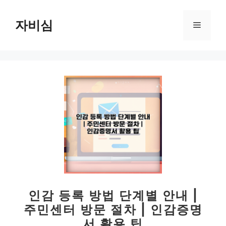
컨
텐
자비심
메
츠
로
뉴
건
너
뛰
기
인감 등록 방법 단계별 안내 |
주민센터 방문 절차 | 인감증명
서 활용 팁