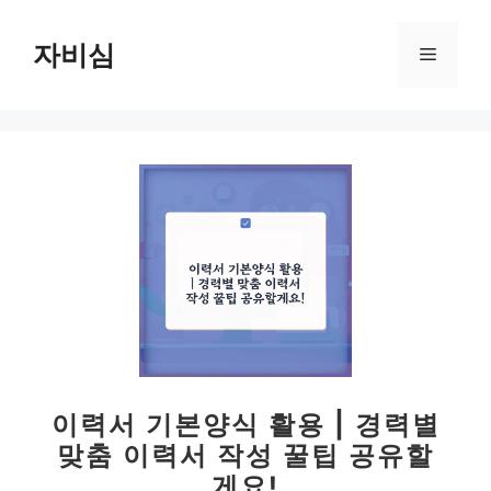
컨
텐
자비심
메
츠
로
뉴
건
너
뛰
기
이력서 기본양식 활용 | 경력별
맞춤 이력서 작성 꿀팁 공유할
게요!