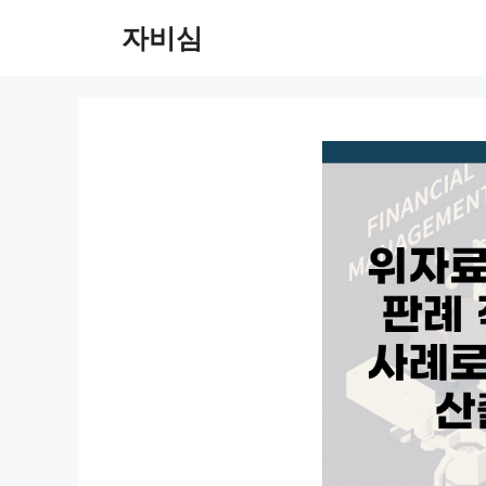
컨
자비심
텐
츠
로
건
너
뛰
기