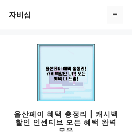
컨
텐
자비심
메
츠
로
뉴
건
너
뛰
기
울산페이 혜택 총정리 | 캐시백
할인 인센티브 모든 혜택 완벽
모음