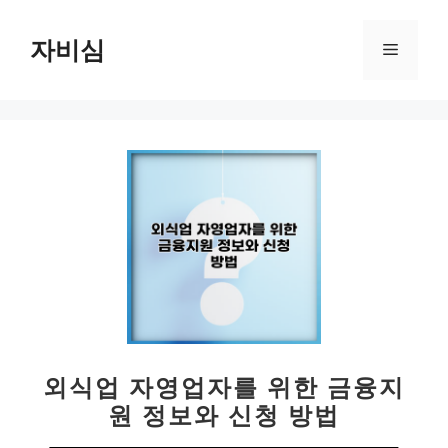
컨
텐
자비심
메
츠
로
뉴
건
너
뛰
기
외식업 자영업자를 위한 금융지
원 정보와 신청 방법