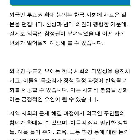
외국인 투표권 확대 논의는 한국 사회에 새로운 질
문을 던집니다. 찬성과 반대 의견이 팽팽한 가운데,
실제로 외국인 참정권이 부여되었을 때 어떤 사회
변화가 일어날지 예상해 볼 수 있습니다.
외국인 투표권 부여는 한국 사회의 다양성을 증진시
키고, 이들의 목소리가 정책 결정 과정에 반영될 기
회를 제공할 수 있습니다. 이는 사회적 통합을 강화
하는 긍정적인 요인이 될 수 있습니다.
지역 사회의 문제 해결 과정에서 외국인 주민들의
참여가 확대될 수 있으며, 이들의 삶과 밀접한 정책
들, 예를 들어 주거, 교육, 노동 환경 등에 대한 논의