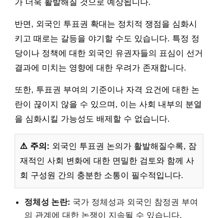
가 더욱 활발해질 것으로 예상됩니다.
반면, 외국인 투표권 확대는 정치적 쟁점을 심화시
키고 때로는 갈등을 야기할 수도 있습니다. 특정 정
당이나 정책에 대한 외국인 유권자들의 표심이 선거
결과에 미치는 영향에 대한 우려가 존재합니다.
또한, 투표권 부여의 기준이나 자격 요건에 대한 논
란이 끊이지 않을 수 있으며, 이는 사회 내부의 분열
을 심화시킬 가능성도 배제할 수 없습니다.
⚠️ 주의:
외국인 투표권 논의가 활발해질수록, 잠
재적인 사회 변화에 대한 면밀한 검토와 함께 사
회 구성원 간의 충분한 소통이 필수적입니다.
정체성 논란:
국가 정체성과 외국인 참정권 부여
의 관계에 대한 논쟁이 지속될 수 있습니다.