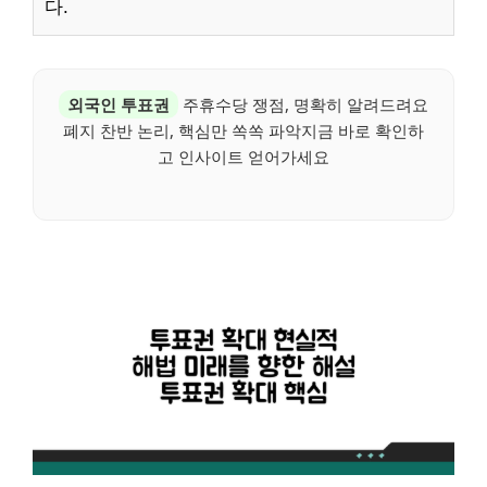
다.
외국인 투표권
주휴수당 쟁점, 명확히 알려드려요
폐지 찬반 논리, 핵심만 쏙쏙 파악지금 바로 확인하
고 인사이트 얻어가세요