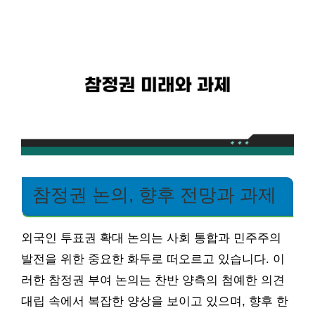
참정권 논의, 향후 전망과 과제
외국인 투표권 확대 논의는 사회 통합과 민주주의
발전을 위한 중요한 화두로 떠오르고 있습니다. 이
러한 참정권 부여 논의는 찬반 양측의 첨예한 의견
대립 속에서 복잡한 양상을 보이고 있으며, 향후 한