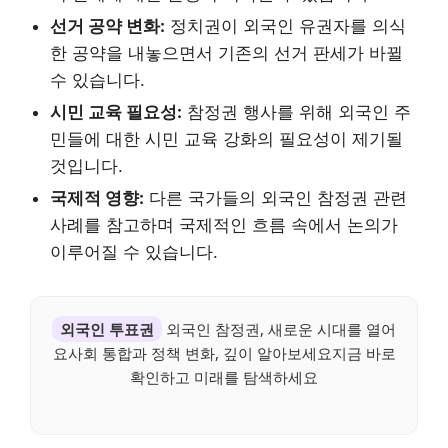
선거 공약 변화:
정치권이 외국인 유권자를 의식
한 공약을 내놓으면서 기존의 선거 판세가 바뀔
수 있습니다.
시민 교육 필요성:
참정권 행사를 위해 외국인 주
민들에 대한 시민 교육 강화의 필요성이 제기될
것입니다.
국제적 영향:
다른 국가들의 외국인 참정권 관련
사례를 참고하며 국제적인 흐름 속에서 논의가
이루어질 수 있습니다.
외국인 투표권
외국인 참정권, 새로운 시대를 열어
요사회 통합과 정책 변화, 깊이 알아보세요지금 바로
확인하고 미래를 탐색하세요