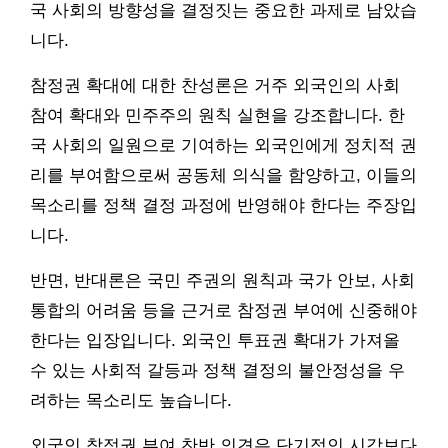
국 사회의 방향성을 결정짓는 중요한 과제로 남았습
니다.
참정권 확대에 대한 찬성론은 거주 외국인의 사회
참여 확대와 민주주의 원칙 실현을 강조합니다. 한
국 사회의 일원으로 기여하는 외국인에게 정치적 권
리를 부여함으로써 공동체 의식을 함양하고, 이들의
목소리를 정책 결정 과정에 반영해야 한다는 주장입
니다.
반면, 반대론은 국민 주권의 원칙과 국가 안보, 사회
통합의 어려움 등을 근거로 참정권 부여에 신중해야
한다는 입장입니다. 외국인 투표권 확대가 가져올
수 있는 사회적 갈등과 정책 결정의 불안정성을 우
려하는 목소리도 높습니다.
외국인 참정권 부여 찬반 의견은 단기적인 시각보다