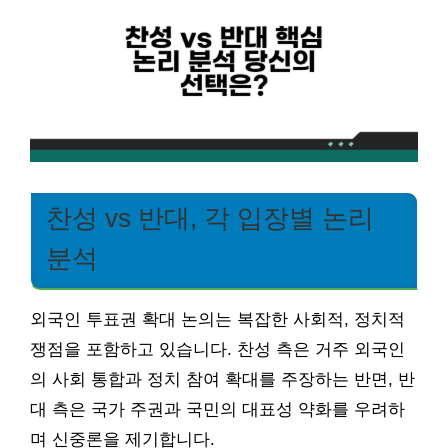
찬성 vs 반대, 각 입장별 논리
분석
외국인 투표권 확대 논의는 복잡한 사회적, 정치적
쟁점을 포함하고 있습니다. 찬성 측은 거주 외국인
의 사회 통합과 정치 참여 확대를 주장하는 반면, 반
대 측은 국가 주권과 국민의 대표성 약화를 우려하
며 신중론을 제기합니다.