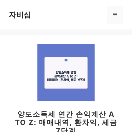
컨
텐
자비심
메
츠
로
뉴
건
너
뛰
기
양도소득세 연간 손익계산 A
TO Z: 매매내역, 환차익, 세금
7단계