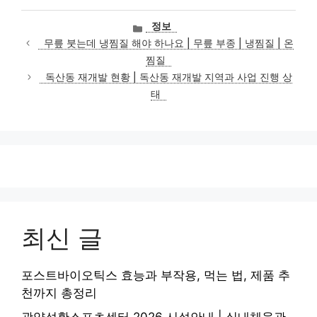
카
정보
테
무릎 붓는데 냉찜질 해야 하나요 | 무릎 부종 | 냉찜질 | 온
고
찜질
리
독산동 재개발 현황 | 독산동 재개발 지역과 사업 진행 상
태
최신 글
포스트바이오틱스 효능과 부작용, 먹는 법, 제품 추
천까지 총정리
광양성황스포츠센터 2026 시설안내 | 실내체육관