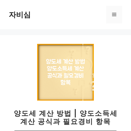
컨
텐
자비심
메
츠
로
뉴
건
너
뛰
기
양도세 계산 방법 | 양도소득세
계산 공식과 필요경비 항목