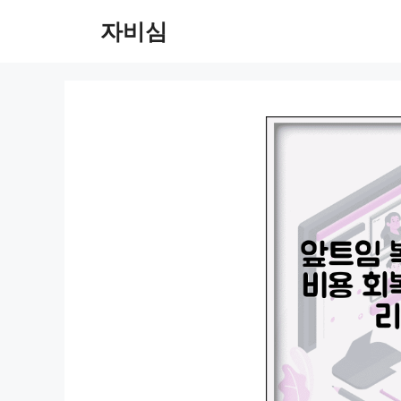
컨
자비심
텐
츠
로
건
너
뛰
기