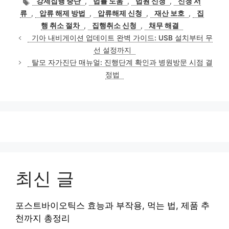
강제집행 중단
,
법률 도움
,
법원 신청
,
신청 서
고
그
류
,
압류 해제 방법
,
압류해제 신청
,
재산 보호
,
집
리
행 취소 절차
,
집행취소 신청
,
채무 해결
기아 내비게이션 업데이트 완벽 가이드: USB 설치부터 무
선 설정까지
탈모 자가진단 매뉴얼: 진행단계 확인과 병원방문 시점 결
정법
최신 글
포스트바이오틱스 효능과 부작용, 먹는 법, 제품 추
천까지 총정리