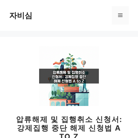
컨
텐
자비심
메
츠
로
뉴
건
너
뛰
기
압류해제 및 집행취소 신청서:
강제집행 중단 해제 신청법 A
TO Z