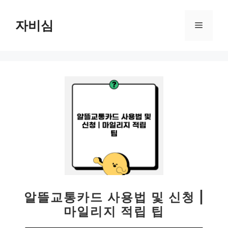
컨
텐
자비심
메
츠
로
뉴
건
너
뛰
기
알뜰교통카드 사용법 및 신청 |
마일리지 적립 팁