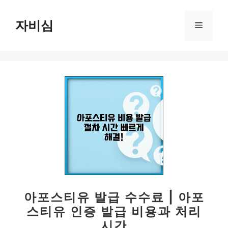
컨
텐
자비심
메
츠
로
뉴
건
너
뛰
기
아포스티유 발급 수수료 | 아포
스티유 인증 발급 비용과 처리
시간