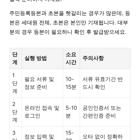
주민등록등본과 초본을 헷갈리는 경우가 많은데, 등
본은 세대원 전체, 초본은 본인만 기재됩니다. 대부
분의 경우 등본이 필요하니 확인 후 발급받으세요.
단
소요
실행 방법
주의사항
계
시간
1
필요 서류 및
10-
서류 유효기간 반
단
정보 준비
15분
드시 확인
계
2
온라인 접속 및
5-10
공인인증서 또는
단
로그인
분
간편인증 준비
계
3
15-
정보 입력 및
오타 없이 정확하