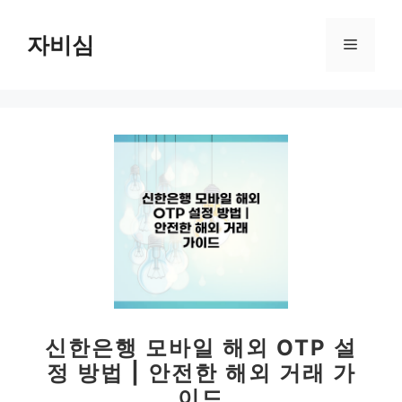
컨
텐
자비심
메
츠
로
뉴
건
너
뛰
기
신한은행 모바일 해외 OTP 설
정 방법 | 안전한 해외 거래 가
이드